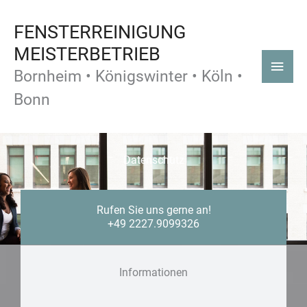
Zum
Haup
FENSTERREINIGUNG
Inhalt
springen
MEISTERBETRIEB
Bornheim • Königswinter • Köln •
Bonn
Datenschutz
Rufen Sie uns gerne an!
+49 2227.9099326
Informationen