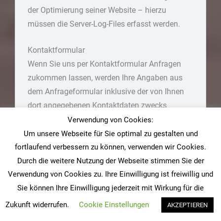
der Optimierung seiner Website – hierzu
müssen die Server-Log-Files erfasst werden.
Kontaktformular
Wenn Sie uns per Kontaktformular Anfragen
zukommen lassen, werden Ihre Angaben aus
dem Anfrageformular inklusive der von Ihnen
dort angegebenen Kontaktdaten zwecks
Bearbeitung der Anfrage und für den Fall von
Verwendung von Cookies:
Anschlussfragen bei uns gespeichert. Diese
Um unsere Webseite für Sie optimal zu gestalten und
Daten geben wir nicht ohne Ihre Einwilligung
fortlaufend verbessern zu können, verwenden wir Cookies.
Durch die weitere Nutzung der Webseite stimmen Sie der
weiter.
Verwendung von Cookies zu. Ihre Einwilligung ist freiwillig und
Die Verarbeitung dieser Daten erfolgt auf
Sie können Ihre Einwilligung jederzeit mit Wirkung für die
Grundlage von Art. 6 Abs. 1 lit. b DSGVO, sofern
Zukunft widerrufen.
Cookie Einstellungen
AKZEPTIEREN
Ihre Anfrage mit der Erfüllung eines Vertrags