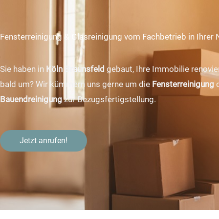
Fenster­reinigung & Glas­reinigung vom Fachbetrieb in Ihrer 
Sie haben in
Köln Braunsfeld
gebaut, Ihre Immobilie renovie
bald um? Wir kümmern uns gerne um die
Fensterreinigung
o
Bauendreinigung
zur Bezugsfertigstellung.
Jetzt anrufen!