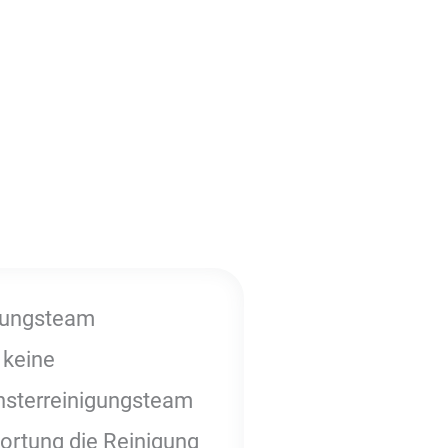
igungsteam
 keine
nsterreinigungsteam
ortung die Reinigung