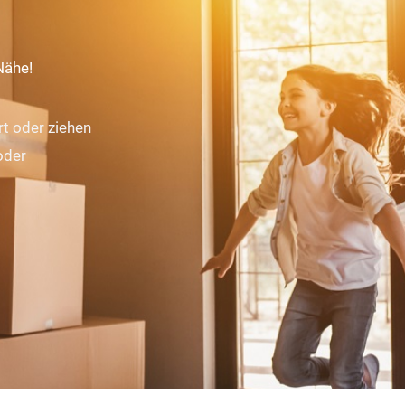
Nähe!
rt oder ziehen
der