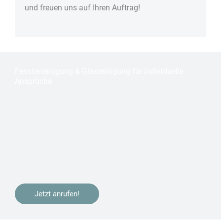
und freuen uns auf Ihren Auftrag!
Fensterreinigung & Glasreinigung für individuelle
Ansprüche
Sie haben in
Bonn Holtorf
gebaut, Ihre Immobilie
renoviert oder ziehen bald um? Wir kümmern uns gerne
um die
Fensterreinigung
oder
Bauendreinigung
zur
Bezugsfertigstellung.
Jetzt anrufen!