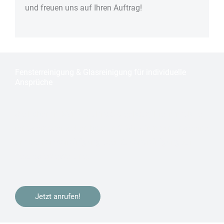
und freuen uns auf Ihren Auftrag!
Fensterreinigung & Glasreinigung für individuelle
Ansprüche
Sie haben in
Köln – Hahnwald
gebaut, Ihre Immobilie
renoviert oder ziehen bald um? Wir kümmern uns gerne
um die
Fensterreinigung
oder
Bauendreinigung
zur
Bezugsfertigstellung.
Jetzt anrufen!