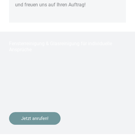
und freuen uns auf Ihren Auftrag!
Fensterreinigung & Glasreinigung für individuelle
Ansprüche
Sie haben in
Köln – Nippes
gebaut, Ihre Immobilie
renoviert oder ziehen bald um? Wir kümmern uns gerne
um die
Fensterreinigung
oder
Bauendreinigung
zur
Bezugsfertigstellung.
Jetzt anrufen!