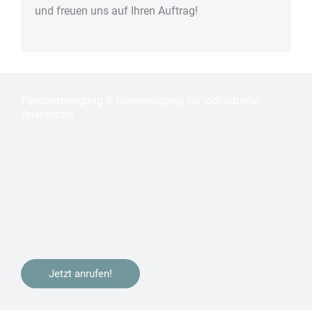
und freuen uns auf Ihren Auftrag!
Fensterreinigung & Glasreinigung für individuelle
Ansprüche
Sie haben in
Köln – Raderthal
gebaut, Ihre Immobilie
renoviert oder ziehen bald um? Wir kümmern uns gerne
um die
Fensterreinigung
oder
Bauendreinigung
zur
Bezugsfertigstellung.
Jetzt anrufen!