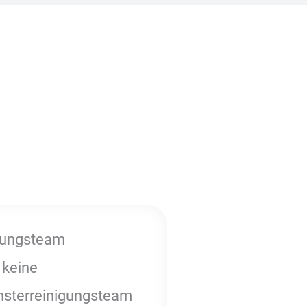
igungsteam
 keine
nsterreinigungsteam