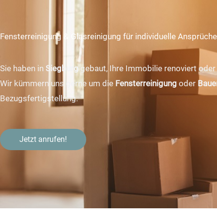
Fensterreinigung & Glasreinigung für individuelle Ansprüche
Sie haben in
Siegburg
gebaut, Ihre Immobilie renoviert oder
Wir kümmern uns gerne um die
Fensterreinigung
oder
Baue
Bezugsfertigstellung.
Jetzt anrufen!