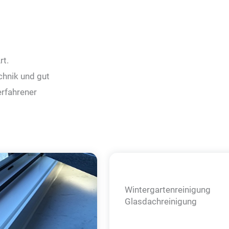
rt.
chnik und gut
erfahrener
Wintergarten­reinigung
Glasdachreinigung