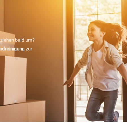
 ziehen bald um?
ndreinigung
zur