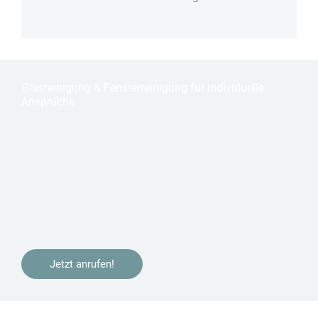
Glas­reinigung & Fenster­reinigung für individuelle
Ansprüche
Sie haben in
Bonn Holzlar
gebaut, Ihre Immobilie
renoviert oder ziehen bald um? Wir kümmern uns gerne
um die
Fensterreinigung
oder
Bauendreinigung
zur
Bezugsfertigstellung.
Jetzt anrufen!