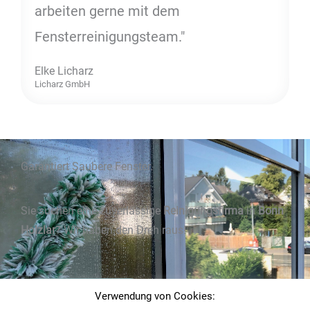
arbeiten gerne mit dem
Fensterreinigungsteam."
Elke Licharz
Licharz GmbH
Garantiert Saubere Fenster.
Sie suchen eine zuverlässige
Reinigungsfirma
in
Bonn
Holzlar
? Wir haben den Dreh raus!
Jetzt anfragen!
Verwendung von Cookies: